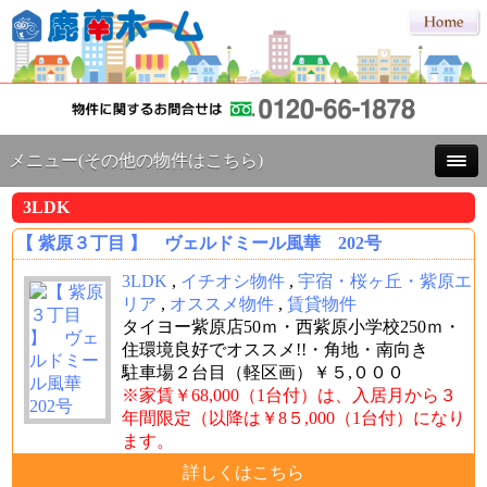
メニュー(その他の物件はこちら)
3LDK
【 紫原３丁目 】 ヴェルドミール風華 202号
3LDK
,
イチオシ物件
,
宇宿・桜ヶ丘・紫原エ
リア
,
オススメ物件
,
賃貸物件
タイヨー紫原店50ｍ・西紫原小学校250ｍ・
住環境良好でオススメ!!・角地・南向き
駐車場２台目（軽区画）￥５,０００
※家賃￥68,000（1台付）は、入居月から３
年間限定（以降は￥8５,000（1台付）になり
ます。
詳しくはこちら