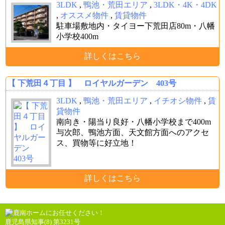
3LDK
,
鴨池・荒田エリア
,
3LDK・4K・4DK
,
オススメ物件
,
賃貸物件
駐車場敷地内・タイヨー下荒田店80m・八幡
小学校400m
詳しくはこちら
【 下荒田４丁目 】 ロイヤルガーデン 403号
3LDK
,
鴨池・荒田エリア
,
イチオシ物件
,
賃
貸物件
南向き・陽当り良好・八幡小学校まで400m
与次郎、鴨池方面、天文館方面へのアクセ
ス、買物等に好立地！
詳しくはこちら
鹿児島県知事(8) 第3231号