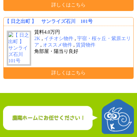
詳しくはこちら
【 日之出町 】 サンライズ石川 101号
賃料
4.0
万円
2K
,
イチオシ物件
,
宇宿・桜ヶ丘・紫原エリ
ア
,
オススメ物件
,
賃貸物件
角部屋・陽当り良好
詳しくはこちら