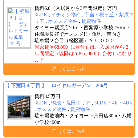
賃料
6.8（入居月から3年間限定）
万円
3LDK
,
イチオシ物件
,
宇宿・桜ヶ丘・紫原エ
リア
,
オススメ物件
,
賃貸物件
タイヨー紫原店50ｍ・西紫原小学校250ｍ・
住環境良好でオススメ!!・角地・南向き
駐車場２台目（軽区画）￥５,０００
※家賃￥68,000（1台付）は、入居月から３
年間限定（以降は￥8５,000（1台付）になり
ます。
詳しくはこちら
【 下荒田４丁目 】 ロイヤルガーデン 206号
賃料
8.5
万円
3LDK
,
鴨池・荒田エリア
,
3LDK・4K・4DK
,
オススメ物件
,
賃貸物件
駐車場敷地内・タイヨー下荒田店80m・八幡
小学校400m
詳しくはこちら