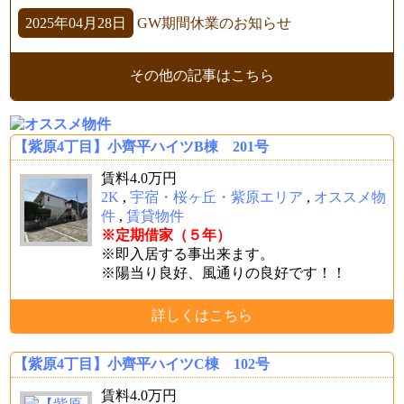
2025年04月28日
GW期間休業のお知らせ
その他の記事はこちら
【紫原4丁目】小齊平ハイツB棟 201号
賃料
4.0
万円
2K
,
宇宿・桜ヶ丘・紫原エリア
,
オススメ物
件
,
賃貸物件
※定期借家（５年）
※即入居する事出来ます。
※陽当り良好、風通りの良好です！！
詳しくはこちら
【紫原4丁目】小齊平ハイツC棟 102号
賃料
4.0
万円