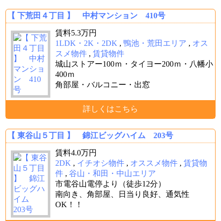
【 下荒田４丁目 】 中村マンション 410号
賃料
5.3
万円
1LDK・2K・2DK
,
鴨池・荒田エリア
,
オス
スメ物件
,
賃貸物件
城山ストアー100ｍ・タイヨー200ｍ・八幡小
400ｍ
角部屋・バルコニー・出窓
詳しくはこちら
【 東谷山５丁目 】 錦江ビッグハイム 203号
賃料
4.0
万円
2DK
,
イチオシ物件
,
オススメ物件
,
賃貸物
件
,
谷山・和田・中山エリア
市電谷山電停より（徒歩12分）
南向き、角部屋、日当り良好、通気性
OK！！