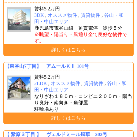
賃料
5.2
万円
3DK
,
オススメ物件
,
賃貸物件
,
谷山・和
田・中山エリア
鹿児島市電谷山線 笹貫電停 徒歩５分
※眺望・陽当り・風通り全て良好な物件で
す。
詳しくはこちら
【東谷山7丁目】 アムールＫⅡ 101号
賃料
5.2
万円
2LDK
,
オススメ物件
,
賃貸物件
,
谷山・和
田・中山エリア
なりざわ１８０ｍ・コンビニ２００ｍ・陽当
り良好・南向き・角部屋
駐輪場あり
詳しくはこちら
【 紫原３丁目 】 ヴェルドミール風華 202号