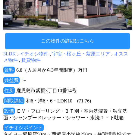
この物件の詳細はこちら
3LDK
,
イチオシ物件
,
宇宿・桜ヶ丘・紫原エリア
,
オスス
メ物件
,
賃貸物件
賃料
6.8（入居月から3年間限定）万円
共益費
－
住所
鹿児島市紫原3丁目10番14号
間取詳細
和6・洋6・6・LDK10 (71.76)
設備
ＥＶ・フローリング・ＢＴ別・室内洗濯置・独立洗
面・シャンプードレッサー・シャワー・水洗Ｔ・下駄箱
イチオシポイント
タイヨー紫原店50ｍ・西紫原小学校250ｍ・住環境良好でオ