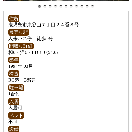
住所
鹿児島市東谷山７丁目２４番８号
最寄り駅
入来バス停 徒歩1分
間取り詳細
和6・洋6・LDK10(54.6)
築年
1994年 03月
構造
RC造 3階建
駐車場
1台付
入居
入居可
ペット
不可
設備