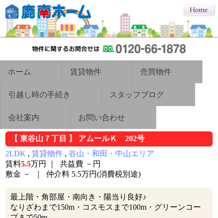
ホーム
賃貸物件
売買物件
引越し時の手続き
スタッフブログ
会社案内
お問い合わせ
【 東谷山７丁目 】 アムールＫ 202号
2LDK
,
賃貸物件
,
谷山・和田・中山エリア
賃料
5.5
万円 ｜
共益費
－円
敷金
－ ｜
仲介料
5.5万円(消費税別途)
最上階・角部屋・南向き・陽当り良好♪
なりざわまで150m・コスモスまで100m・グリーンコー
プまで50m